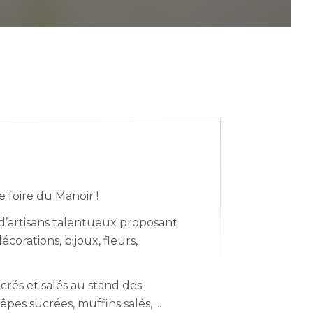
lace d'Affry 2, 1762 Givisiez
foire du Manoir !
’artisans talentueux proposant
écorations, bijoux, fleurs,
crés et salés au stand des
pes sucrées, muffins salés, ...