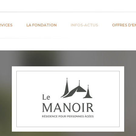
RVICES
LA FONDATION
INFOS-ACTUS
OFFRES D'E
lemanoir.ch