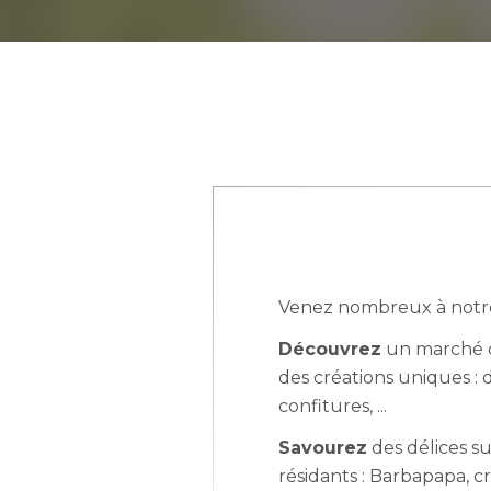
Résidence Le Manoir, P
Venez nombreux à notre 
Découvrez
un marché d
des créations uniques : d
confitures, ...
Savourez
des délices su
résidants : Barbapapa, crê